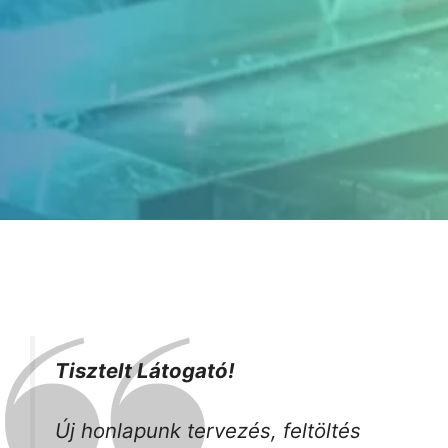
Tisztelt Látogató!
Új honlapunk tervezés, feltöltés