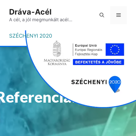
Kilépés
kecske
Dráva-Acél
a
Menü
tartalomba
A cél, a jól megmunkált acél…
SZÉCHENYI 2020
Referenciáink